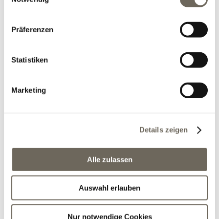
i
n
w
Präferenzen
i
l
l
Statistiken
i
g
Marketing
u
n
g
Details zeigen
s
a
u
Alle zulassen
s
w
Auswahl erlauben
a
h
l
Nur notwendige Cookies