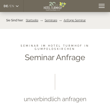
M
DE
/
EN
e
n
ü
Sie Sind hier:
Startseite
Seminare
Anfrage Seminar
SEMINAR IM HOTEL TURMHOF IN
GUMPOLDSKIRCHEN
Seminar Anfrage
unverbindlich anfragen