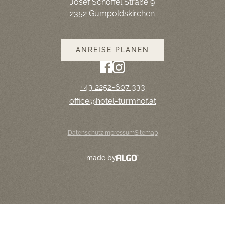
Josef Schöffel Straße 9
2352 Gumpoldskirchen
ANREISE PLANEN
+43 2252-607 333
ta.fohmrut-letoh@eciffo
Datenschutz
Impressum
Sitemap
made by