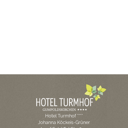
Hotel Turmhof ****
Johanna Köckeis-Grüner