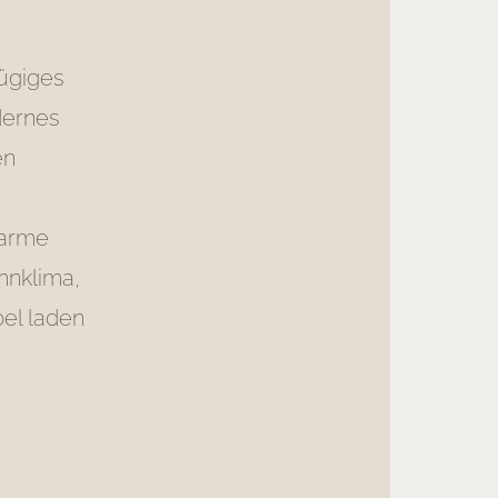
zügiges
dernes
en
Warme
hnklima,
el laden