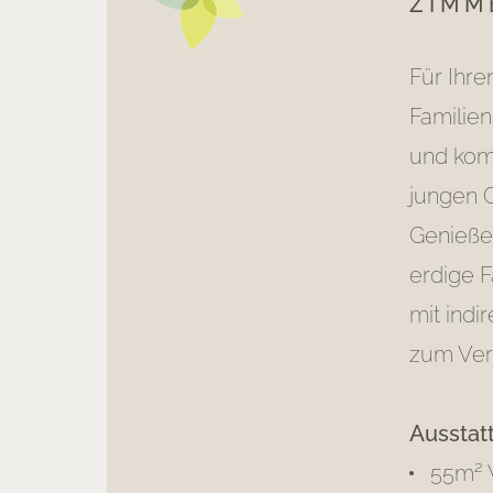
ZIMM
Für Ihre
Familie
und kom
jungen G
Genieße
erdige 
mit ind
zum Verw
Ausstatt
55m² 