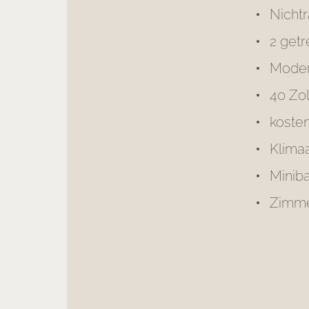
Nicht
2 get
Moder
40 Zo
koste
Klima
Minib
Zimme