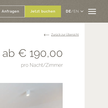
M
Anfragen
Jetzt buchen
DE
/
EN
e
n
ü
Zurück zur Übersicht
ab € 190,00
pro Nacht/Zimmer