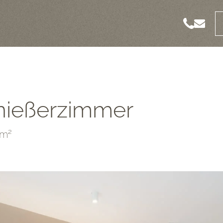
nießerzimmer
5m²